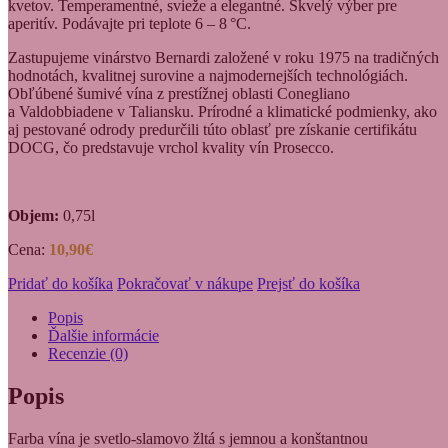
kvetov. Temperamentné, svieže a elegantné. Skvelý výber pre
aperitív. Podávajte pri teplote 6 – 8 °C.
Zastupujeme vinárstvo Bernardi založené v roku 1975 na tradičných
hodnotách, kvalitnej surovine a najmodernejších technológiách.
Obľúbené šumivé vína z prestížnej oblasti Conegliano
a Valdobbiadene v Taliansku. Prírodné a klimatické podmienky, ako
aj pestované odrody predurčili túto oblasť pre získanie certifikátu
DOCG, čo predstavuje vrchol kvality vín Prosecco.
Objem:
0,75l
Cena:
10,90€
Pridať do košíka
Pokračovať v nákupe
Prejsť do košíka
Popis
Ďalšie informácie
Recenzie (0)
Popis
Farba vína je svetlo-slamovo žltá s jemnou a konštantnou