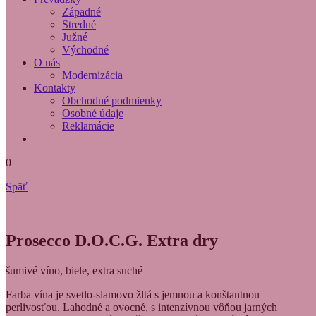
Západné
Stredné
Južné
Východné
O nás
Modernizácia
Kontakty
Obchodné podmienky
Osobné údaje
Reklamácie
0
Späť
Prosecco D.O.C.G. Extra dry
šumivé víno, biele, extra suché
Farba vína je svetlo-slamovo žltá s jemnou a konštantnou
perlivosťou. Lahodné a ovocné, s intenzívnou vôňou jarných