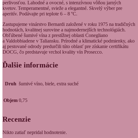
perlivosťou. Lahodné a ovocné, s intenzívnou vôňou jarných
kvetov. Temperamentné, svieže a elegantné. Skvelý výber pre
aperitív. Podávajte pri teplote 6 – 8 °C.
Zastupujeme vinárstvo Bernardi založené v roku 1975 na tradičných
hodnotách, kvalitnej surovine a najmodernejších technológiách.
Obľúbené šumivé vína z prestížnej oblasti Conegliano
a Valdobbiadene v Taliansku. Prírodné a klimatické podmienky, ako
aj pestované odrody predurčili túto oblasť pre získanie certifikátu
DOCG, čo predstavuje vrchol kvality vín Prosecco.
Ďalšie informácie
Druh
šumivé víno, biele, extra suché
Objem
0,75
Recenzie
Nikto zatiaľ nepridal hodnotenie.