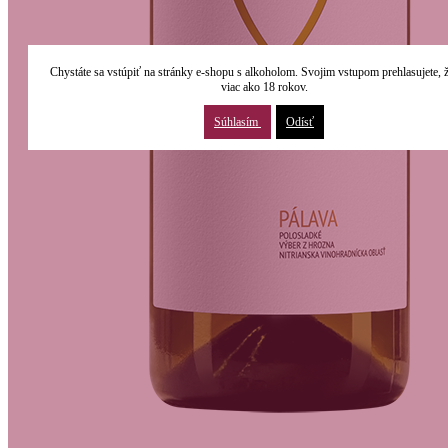
Chystáte sa vstúpiť na stránky e-shopu s alkoholom. Svojim vstupom prehlasujete, 
viac ako 18 rokov.
Súhlasím
Odísť