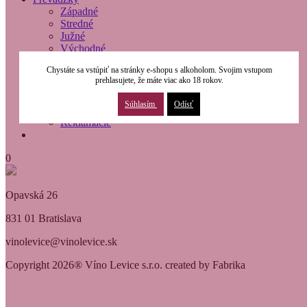
Západné
Stredné
Južné
Východné
O nás
Chystáte sa vstúpiť na stránky e-shopu s alkoholom. Svojim vstupom
Modernizácia
prehlasujete, že máte viac ako 18 rokov.
Kontakty
Obchodné podmienky
Súhlasím
Odísť
Osobné údaje
Reklamácie
0
Opavská 26
831 01 Bratislava
vinolevice@vinolevice.sk
Copyright 2026® Víno Levice s.r.o. created by Fabrika