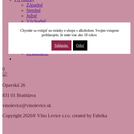
Západné
Stredné
Južné
Východné
O nás
Chystáte sa vstúpiť na stránky e-shopu s alkoholom. Svojim vstupom
Modernizácia
prehlasujete, že máte viac ako 18 rokov.
Kontakty
Obchodné podmienky
Súhlasím
Odísť
Osobné údaje
Reklamácie
0
Opavská 26
831 01 Bratislava
vinolevice@vinolevice.sk
Copyright 2026® Víno Levice s.r.o. created by Fabrika