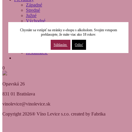
Západné
Stredné
Južné
Východné
O nás
Chystáte sa vstúpiť na stránky e-shopu s alkoholom. Svojim vstupom
Modernizácia
prehlasujete, že máte viac ako 18 rokov.
Kontakty
Obchodné podmienky
Súhlasím
Odísť
Osobné údaje
Reklamácie
0
Opavská 26
831 01 Bratislava
vinolevice@vinolevice.sk
Copyright 2026® Víno Levice s.r.o. created by Fabrika