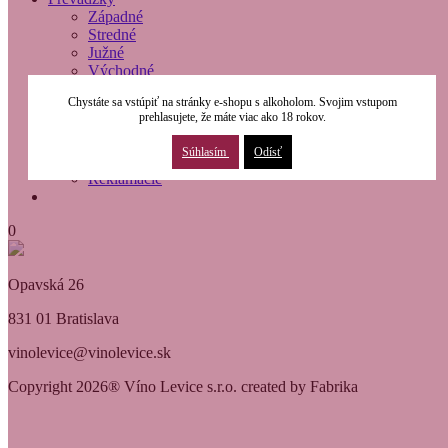
Západné
Stredné
Južné
Východné
O nás
Chystáte sa vstúpiť na stránky e-shopu s alkoholom. Svojim vstupom
Modernizácia
prehlasujete, že máte viac ako 18 rokov.
Kontakty
Obchodné podmienky
Súhlasím
Odísť
Osobné údaje
Reklamácie
0
Opavská 26
831 01 Bratislava
vinolevice@vinolevice.sk
Copyright 2026® Víno Levice s.r.o. created by Fabrika