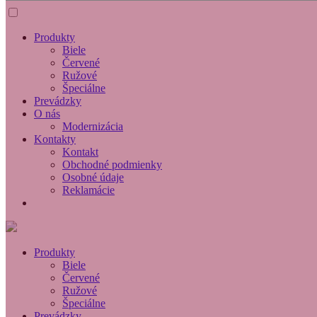
Produkty
Biele
Červené
Ružové
Špeciálne
Prevádzky
O nás
Modernizácia
Kontakty
Kontakt
Obchodné podmienky
Osobné údaje
Reklamácie
Produkty
Biele
Červené
Ružové
Špeciálne
Prevádzky