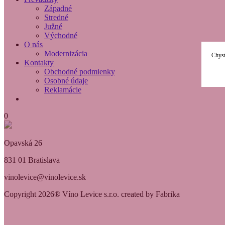
Západné
Stredné
Južné
Východné
O nás
Modernizácia
Chyst
Kontakty
Obchodné podmienky
Osobné údaje
Reklamácie
0
Opavská 26
831 01 Bratislava
vinolevice@vinolevice.sk
Copyright 2026® Víno Levice s.r.o. created by Fabrika