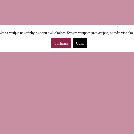
áte sa vstúpiť na stránky e-shopu s alkoholom. Svojim vstupom prehlasujete, že máte viac ako 
Súhlasím
Odísť