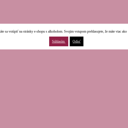
áte sa vstúpiť na stránky e-shopu s alkoholom. Svojim vstupom prehlasujete, že máte viac ako 
Súhlasím
Odísť