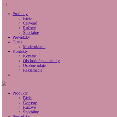
Produkty
Biele
Červené
Ružové
Špeciálne
Prevádzky
O nás
Modernizácia
Kontakty
Kontakt
Obchodné podmienky
Osobné údaje
Reklamácie
Produkty
Biele
Červené
Ružové
Špeciálne
Prevádzky