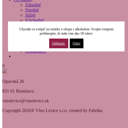
Západné
Stredné
Južné
Východné
O nás
Chystáte sa vstúpiť na stránky e-shopu s alkoholom. Svojim vstupom
Modernizácia
prehlasujete, že máte viac ako 18 rokov.
Kontakty
Obchodné podmienky
Súhlasím
Odísť
Osobné údaje
Reklamácie
0
Opavská 26
831 01 Bratislava
vinolevice@vinolevice.sk
Copyright 2026® Víno Levice s.r.o. created by Fabrika