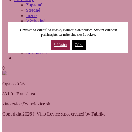
Západné
Stredné
Južné
Východné
O nás
Chystáte sa vstúpiť na stránky e-shopu s alkoholom. Svojim vstupom
Modernizácia
prehlasujete, že máte viac ako 18 rokov.
Kontakty
Obchodné podmienky
Súhlasím
Odísť
Osobné údaje
Reklamácie
0
Opavská 26
831 01 Bratislava
vinolevice@vinolevice.sk
Copyright 2026® Víno Levice s.r.o. created by Fabrika