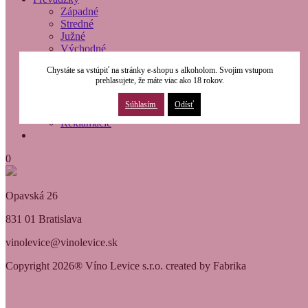
Západné
Stredné
Južné
Východné
O nás
Chystáte sa vstúpiť na stránky e-shopu s alkoholom. Svojim vstupom
Modernizácia
prehlasujete, že máte viac ako 18 rokov.
Kontakty
Obchodné podmienky
Súhlasím
Odísť
Osobné údaje
Reklamácie
0
Opavská 26
831 01 Bratislava
vinolevice@vinolevice.sk
Copyright 2026® Víno Levice s.r.o. created by Fabrika