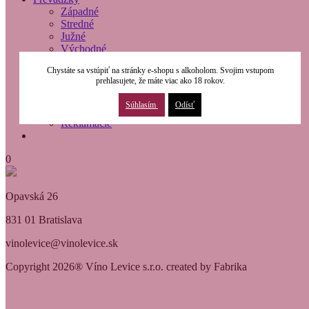
Západné
Stredné
Južné
Východné
O nás
Chystáte sa vstúpiť na stránky e-shopu s alkoholom. Svojim vstupom
Modernizácia
prehlasujete, že máte viac ako 18 rokov.
Kontakty
Obchodné podmienky
Súhlasím
Odísť
Osobné údaje
Reklamácie
0
Opavská 26
831 01 Bratislava
vinolevice@vinolevice.sk
Copyright 2026® Víno Levice s.r.o. created by Fabrika