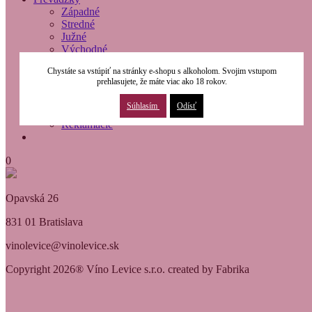
Západné
Stredné
Južné
Východné
O nás
Chystáte sa vstúpiť na stránky e-shopu s alkoholom. Svojim vstupom
Modernizácia
prehlasujete, že máte viac ako 18 rokov.
Kontakty
Obchodné podmienky
Súhlasím
Odísť
Osobné údaje
Reklamácie
0
Opavská 26
831 01 Bratislava
vinolevice@vinolevice.sk
Copyright 2026® Víno Levice s.r.o. created by Fabrika