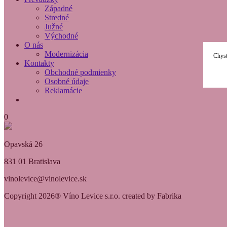
Západné
Stredné
Južné
Východné
O nás
Modernizácia
Chyst
Kontakty
Obchodné podmienky
Osobné údaje
Reklamácie
0
Opavská 26
831 01 Bratislava
vinolevice@vinolevice.sk
Copyright 2026® Víno Levice s.r.o. created by Fabrika