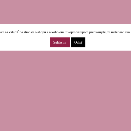
áte sa vstúpiť na stránky e-shopu s alkoholom. Svojim vstupom prehlasujete, že máte viac ako 
Súhlasím
Odísť