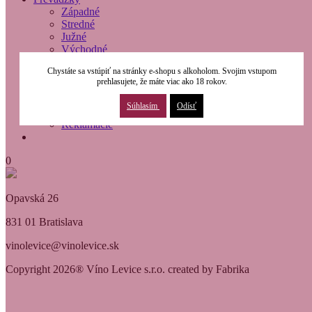
Západné
Stredné
Južné
Východné
O nás
Chystáte sa vstúpiť na stránky e-shopu s alkoholom. Svojim vstupom
Modernizácia
prehlasujete, že máte viac ako 18 rokov.
Kontakty
Obchodné podmienky
Súhlasím
Odísť
Osobné údaje
Reklamácie
0
Opavská 26
831 01 Bratislava
vinolevice@vinolevice.sk
Copyright 2026® Víno Levice s.r.o. created by Fabrika