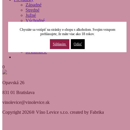
Západné
Stredné
Južné
Východné
O nás
Chystáte sa vstúpiť na stránky e-shopu s alkoholom. Svojim vstupom
Modernizácia
prehlasujete, že máte viac ako 18 rokov.
Kontakty
Obchodné podmienky
Súhlasím
Odísť
Osobné údaje
Reklamácie
0
Opavská 26
831 01 Bratislava
vinolevice@vinolevice.sk
Copyright 2026® Víno Levice s.r.o. created by Fabrika