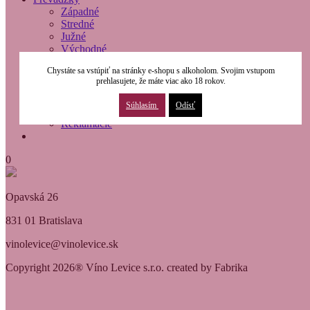
Západné
Stredné
Južné
Východné
O nás
Chystáte sa vstúpiť na stránky e-shopu s alkoholom. Svojim vstupom
Modernizácia
prehlasujete, že máte viac ako 18 rokov.
Kontakty
Obchodné podmienky
Súhlasím
Odísť
Osobné údaje
Reklamácie
0
Opavská 26
831 01 Bratislava
vinolevice@vinolevice.sk
Copyright 2026® Víno Levice s.r.o. created by Fabrika