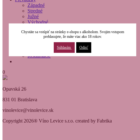
Západné
Stredné
Južné
Východné
O nás
Chystáte sa vstúpiť na stránky e-shopu s alkoholom. Svojim vstupom
Modernizácia
prehlasujete, že máte viac ako 18 rokov.
Kontakty
Obchodné podmienky
Súhlasím
Odísť
Osobné údaje
Reklamácie
0
Opavská 26
831 01 Bratislava
vinolevice@vinolevice.sk
Copyright 2026® Víno Levice s.r.o. created by Fabrika