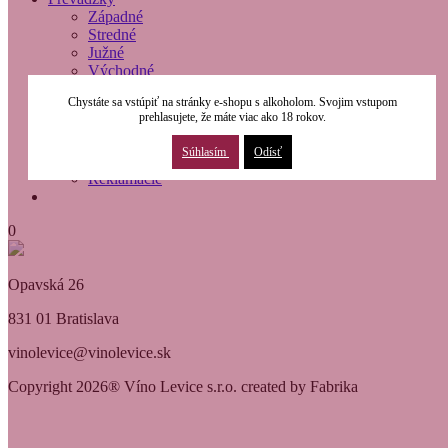
Západné
Stredné
Južné
Východné
O nás
Chystáte sa vstúpiť na stránky e-shopu s alkoholom. Svojim vstupom
Modernizácia
prehlasujete, že máte viac ako 18 rokov.
Kontakty
Obchodné podmienky
Súhlasím
Odísť
Osobné údaje
Reklamácie
0
Opavská 26
831 01 Bratislava
vinolevice@vinolevice.sk
Copyright 2026® Víno Levice s.r.o. created by Fabrika