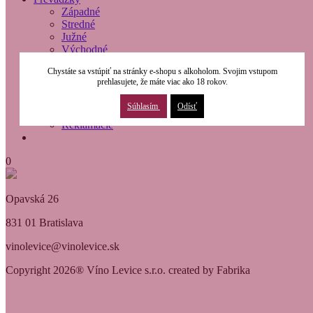
Západné
Stredné
Južné
Východné
O nás
Chystáte sa vstúpiť na stránky e-shopu s alkoholom. Svojim vstupom
Modernizácia
prehlasujete, že máte viac ako 18 rokov.
Kontakty
Obchodné podmienky
Súhlasím
Odísť
Osobné údaje
Reklamácie
0
Opavská 26
831 01 Bratislava
vinolevice@vinolevice.sk
Copyright 2026® Víno Levice s.r.o. created by Fabrika