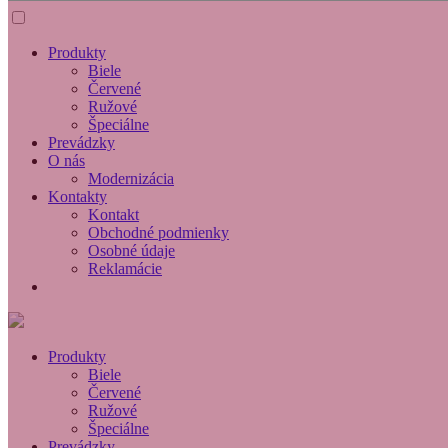
Produkty
Biele
Červené
Ružové
Špeciálne
Prevádzky
O nás
Modernizácia
Kontakty
Kontakt
Obchodné podmienky
Osobné údaje
Reklamácie
Produkty
Biele
Červené
Ružové
Špeciálne
Prevádzky