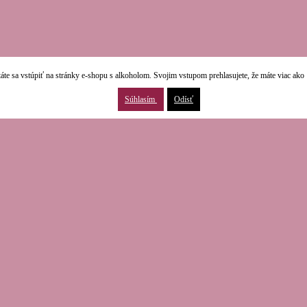
áte sa vstúpiť na stránky e-shopu s alkoholom. Svojim vstupom prehlasujete, že máte viac ako 
Súhlasím
Odísť