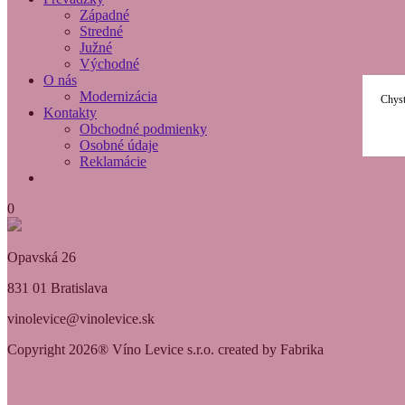
Západné
Stredné
Južné
Východné
O nás
Modernizácia
Chyst
Kontakty
Obchodné podmienky
Osobné údaje
Reklamácie
0
Opavská 26
831 01 Bratislava
vinolevice@vinolevice.sk
Copyright 2026® Víno Levice s.r.o. created by Fabrika