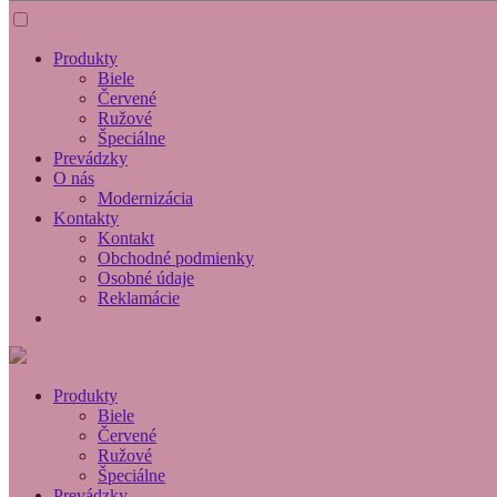
Produkty
Biele
Červené
Ružové
Špeciálne
Prevádzky
O nás
Modernizácia
Kontakty
Kontakt
Obchodné podmienky
Osobné údaje
Reklamácie
Produkty
Biele
Červené
Ružové
Špeciálne
Prevádzky