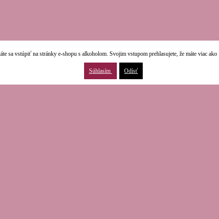
áte sa vstúpiť na stránky e-shopu s alkoholom. Svojim vstupom prehlasujete, že máte viac ako 
Súhlasím
Odísť