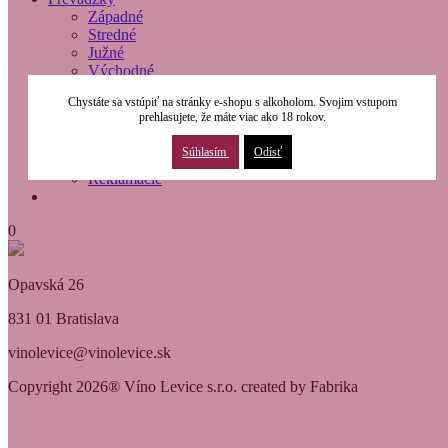
Západné
Stredné
Južné
Východné
O nás
Chystáte sa vstúpiť na stránky e-shopu s alkoholom. Svojim vstupom
Modernizácia
prehlasujete, že máte viac ako 18 rokov.
Kontakty
Obchodné podmienky
Súhlasím
Odísť
Osobné údaje
Reklamácie
0
Opavská 26
831 01 Bratislava
vinolevice@vinolevice.sk
Copyright 2026® Víno Levice s.r.o. created by Fabrika