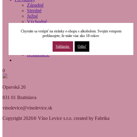
Západné
Stredné
Južné
Východné
O nás
Chystáte sa vstúpiť na stránky e-shopu s alkoholom. Svojim vstupom
Modernizácia
prehlasujete, že máte viac ako 18 rokov.
Kontakty
Obchodné podmienky
Súhlasím
Odísť
Osobné údaje
Reklamácie
0
Opavská 26
831 01 Bratislava
vinolevice@vinolevice.sk
Copyright 2026® Víno Levice s.r.o. created by Fabrika