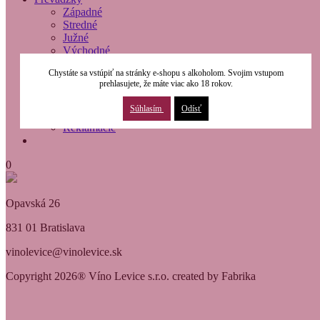
Západné
Stredné
Južné
Východné
O nás
Chystáte sa vstúpiť na stránky e-shopu s alkoholom. Svojim vstupom
Modernizácia
prehlasujete, že máte viac ako 18 rokov.
Kontakty
Obchodné podmienky
Súhlasím
Odísť
Osobné údaje
Reklamácie
0
Opavská 26
831 01 Bratislava
vinolevice@vinolevice.sk
Copyright 2026® Víno Levice s.r.o. created by Fabrika