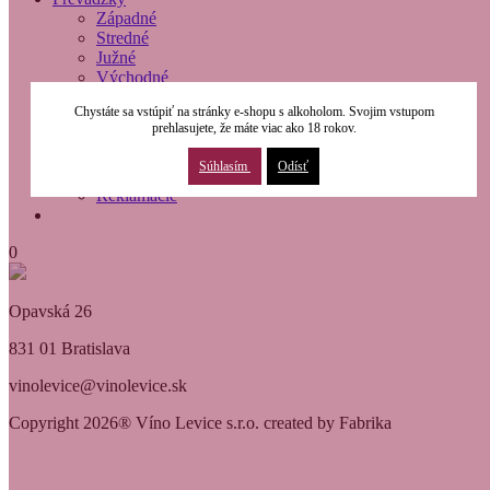
Západné
Stredné
Južné
Východné
O nás
Chystáte sa vstúpiť na stránky e-shopu s alkoholom. Svojim vstupom
Modernizácia
prehlasujete, že máte viac ako 18 rokov.
Kontakty
Obchodné podmienky
Súhlasím
Odísť
Osobné údaje
Reklamácie
0
Opavská 26
831 01 Bratislava
vinolevice@vinolevice.sk
Copyright 2026® Víno Levice s.r.o. created by Fabrika