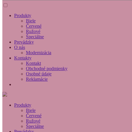
Produkty
Biele
Červené
Ružové
Špeciálne
Prevádzky
O nás
Modernizácia
Kontakty
Kontakt
Obchodné podmienky
Osobné údaje
Reklamácie
Produkty
Biele
Červené
Ružové
Špeciálne
Prevádzky