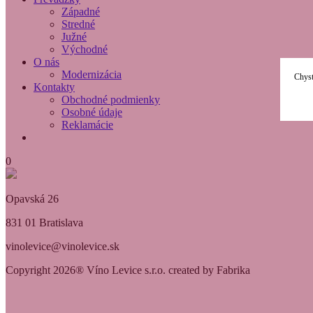
Západné
Stredné
Južné
Východné
O nás
Modernizácia
Chyst
Kontakty
Obchodné podmienky
Osobné údaje
Reklamácie
0
Opavská 26
831 01 Bratislava
vinolevice@vinolevice.sk
Copyright 2026® Víno Levice s.r.o. created by Fabrika