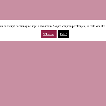
áte sa vstúpiť na stránky e-shopu s alkoholom. Svojim vstupom prehlasujete, že máte viac ako 
Súhlasím
Odísť