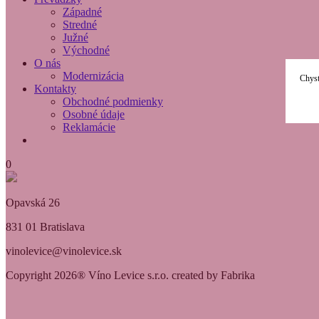
Západné
Stredné
Južné
Východné
O nás
Modernizácia
Chyst
Kontakty
Obchodné podmienky
Osobné údaje
Reklamácie
0
Opavská 26
831 01 Bratislava
vinolevice@vinolevice.sk
Copyright 2026® Víno Levice s.r.o. created by Fabrika