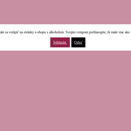
áte sa vstúpiť na stránky e-shopu s alkoholom. Svojim vstupom prehlasujete, že máte viac ako 
Súhlasím
Odísť