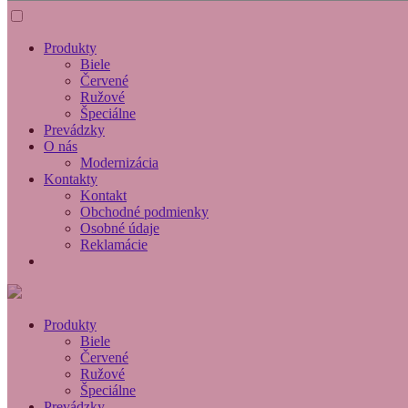
Produkty
Biele
Červené
Ružové
Špeciálne
Prevádzky
O nás
Modernizácia
Kontakty
Kontakt
Obchodné podmienky
Osobné údaje
Reklamácie
Produkty
Biele
Červené
Ružové
Špeciálne
Prevádzky