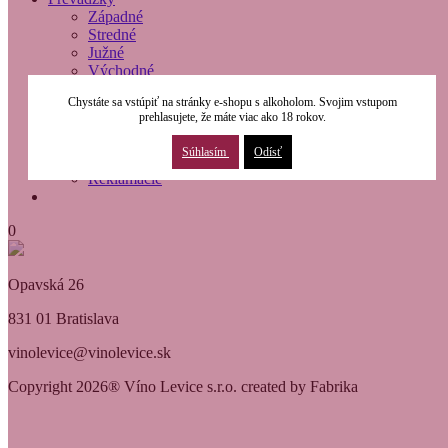
Západné
Stredné
Južné
Východné
O nás
Chystáte sa vstúpiť na stránky e-shopu s alkoholom. Svojim vstupom
Modernizácia
prehlasujete, že máte viac ako 18 rokov.
Kontakty
Obchodné podmienky
Súhlasím
Odísť
Osobné údaje
Reklamácie
0
Opavská 26
831 01 Bratislava
vinolevice@vinolevice.sk
Copyright 2026® Víno Levice s.r.o. created by Fabrika