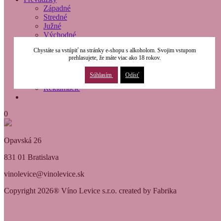
Západné
Stredné
Južné
Východné
O nás
Chystáte sa vstúpiť na stránky e-shopu s alkoholom. Svojim vstupom
Modernizácia
prehlasujete, že máte viac ako 18 rokov.
Kontakty
Obchodné podmienky
Súhlasím
Odísť
Osobné údaje
Reklamácie
0
Opavská 26
831 01 Bratislava
vinolevice@vinolevice.sk
Copyright 2026® Víno Levice s.r.o. created by Fabrika