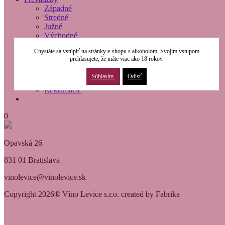
Západné
Stredné
Južné
Východné
O nás
Chystáte sa vstúpiť na stránky e-shopu s alkoholom. Svojim vstupom
Modernizácia
prehlasujete, že máte viac ako 18 rokov.
Kontakty
Obchodné podmienky
Súhlasím
Odísť
Osobné údaje
Reklamácie
0
Opavská 26
831 01 Bratislava
vinolevice@vinolevice.sk
Copyright 2026® Víno Levice s.r.o. created by Fabrika