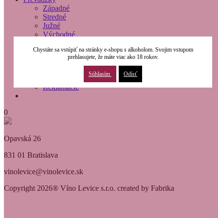
Západné
Stredné
Južné
Východné
O nás
Chystáte sa vstúpiť na stránky e-shopu s alkoholom. Svojim vstupom
Modernizácia
prehlasujete, že máte viac ako 18 rokov.
Kontakty
Obchodné podmienky
Súhlasím
Odísť
Osobné údaje
Reklamácie
0
Opavská 26
831 01 Bratislava
vinolevice@vinolevice.sk
Copyright 2026® Víno Levice s.r.o. created by Fabrika