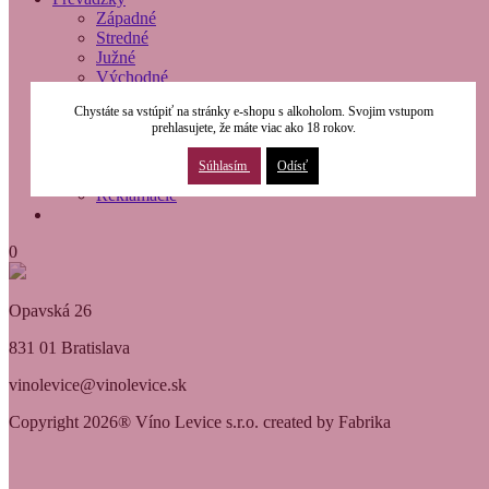
Západné
Stredné
Južné
Východné
O nás
Chystáte sa vstúpiť na stránky e-shopu s alkoholom. Svojim vstupom
Modernizácia
prehlasujete, že máte viac ako 18 rokov.
Kontakty
Obchodné podmienky
Súhlasím
Odísť
Osobné údaje
Reklamácie
0
Opavská 26
831 01 Bratislava
vinolevice@vinolevice.sk
Copyright 2026® Víno Levice s.r.o. created by Fabrika