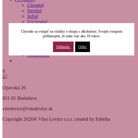
Západné
Stredné
Južné
Východné
O nás
Chystáte sa vstúpiť na stránky e-shopu s alkoholom. Svojim vstupom
Modernizácia
prehlasujete, že máte viac ako 18 rokov.
Kontakty
Obchodné podmienky
Súhlasím
Odísť
Osobné údaje
Reklamácie
0
Opavská 26
831 01 Bratislava
vinolevice@vinolevice.sk
Copyright 2026® Víno Levice s.r.o. created by Fabrika