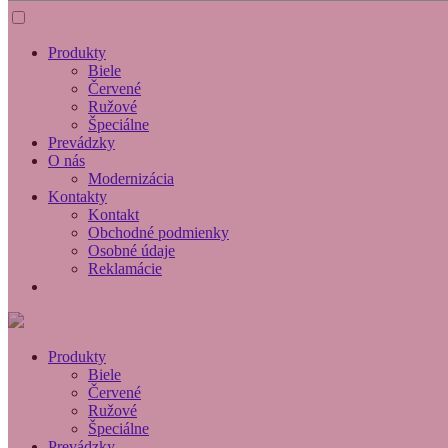
Produkty
Biele
Červené
Ružové
Špeciálne
Prevádzky
O nás
Modernizácia
Kontakty
Kontakt
Obchodné podmienky
Osobné údaje
Reklamácie
Produkty
Biele
Červené
Ružové
Špeciálne
Prevádzky