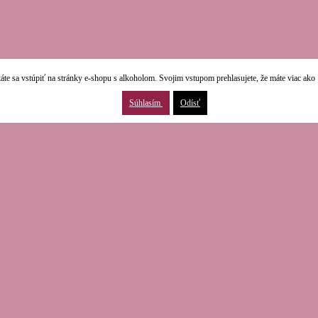
áte sa vstúpiť na stránky e-shopu s alkoholom. Svojim vstupom prehlasujete, že máte viac ako 
Súhlasím
Odísť