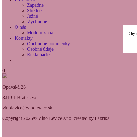
Západné
Stredné
Južné
Východné
O nás
Modernizácia
Chyst
Kontakty
Obchodné podmienky
Osobné údaje
Reklamácie
0
Opavská 26
831 01 Bratislava
vinolevice@vinolevice.sk
Copyright 2026® Víno Levice s.r.o. created by Fabrika